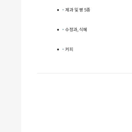
제과 및 빵 5종
수정과, 식혜
커피