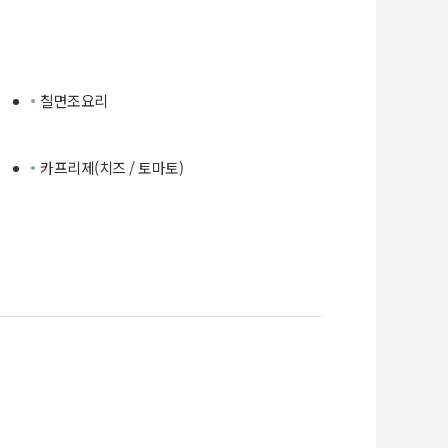
칠면조요리
카프리제(치즈 / 토마토)