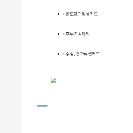
웰도프과일샐러드
후루츠칵테일
수삼, 견과류샐러드