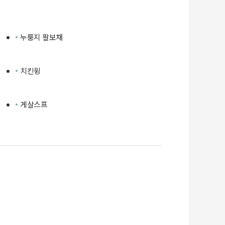
누룽지 팔보채
치킨윙
게살스프