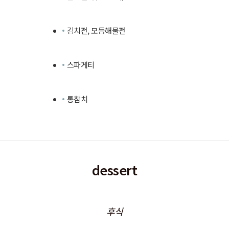
김치전, 모듬해물전
스파게티
통참치
dessert
후식