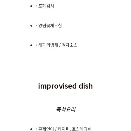
포기김치
양념꽃게무침
해파리냉채 / 겨자소스
improvised dish
즉석요리
훈제연어 / 케이퍼, 호스레디쉬