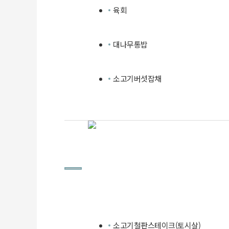
육회
대나무통밥
소고기버섯잡채
소고기철판스테이크(토시살)