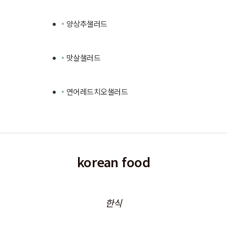
양상추샐러드
맛살샐러드
연어레드치오샐러드
korean food
한식