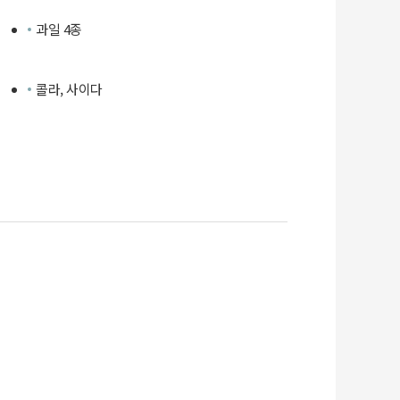
과일 4종
콜라, 사이다