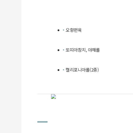
오향편육
또띠아참치, 야채롤
캘리포니아롤(2종)