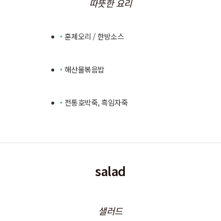
따뜻한 요리
훈제오리 / 한방소스
해산물볶음밥
전통호박죽, 흑임자죽
salad
샐러드