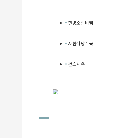
한방소갈비찜
사천식탕수육
깐쇼새우