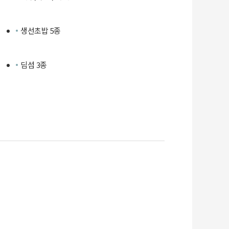
생선초밥 5종
딤섬 3종