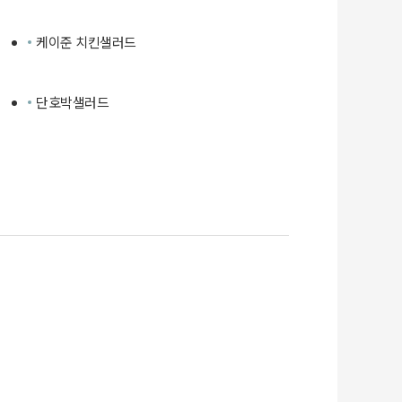
케이준 치킨샐러드
단호박샐러드