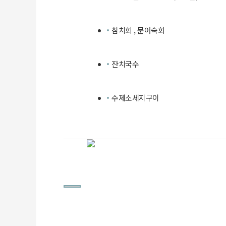
참치회 , 문어숙회
잔치국수
수제소세지구이