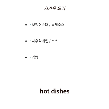
차가운 요리
오징어순대 / 특제소스
새우칵테일 / 소스
김밥
hot dishes