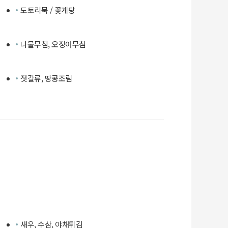
도토리묵 / 꽃게탕
나물무침, 오징어무침
젓갈류, 땅콩조림
새우, 수삼, 야채튀김