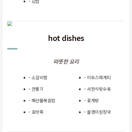
김밥
hot dishes
따뜻한 요리
소갈비찜
미트스파게티
깐풍기
사천식탕수육
해산물볶음밥
꽃게탕
호박죽
올갱이된장국