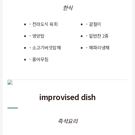
한식
전라도식 육회
겉절이
영양밥
밑반찬 2종
소고기버섯잡채
해파리냉채
홍어무침
improvised dish
즉석요리