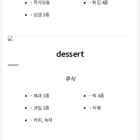
즉석우동
튀김 4종
딤섬 3종
dessert
후식
제과 3종
떡 4종
과일 3종
식혜
커피, 녹차