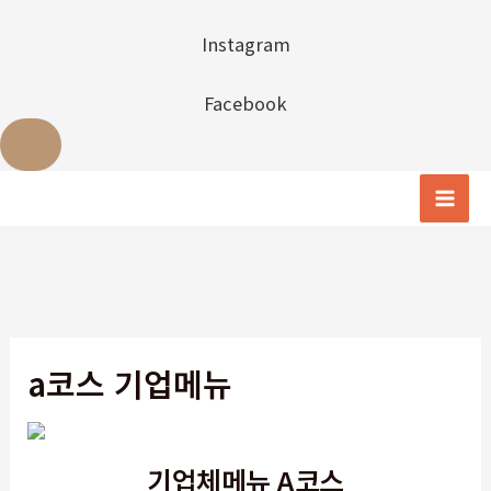
Instagram
Facebook
콘
텐
Mai
츠
Men
로
건
너
뛰
a코스 기업메뉴
기
기업체메뉴 A코스