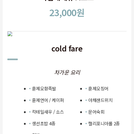
23,000원
cold fare
차가운 요리
훈제오향족발
훈제오징어
훈제연어 / 케이퍼
야채샌드위치
칵테일새우 / 소스
문어숙회
생선초밥 4종
캘리포니아롤 2종