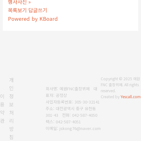
행사사진
»
목록보기
답글쓰기
Powered by KBoard
개
Copyright © 2025 예원
FNC 출장뷔페. All rights
인
회사명: 예원FNC출장뷔페 대
reserved.
표자: 공정상
이
정
Created by
Yescall.com
사업자등록번호: 305-30-32141
용
보
주소: 대전광역시 중구 유천동
약
처
301-43
전화: 042-587-4050
관
리
팩스: 042-587-4051
방
이메일: jskong76@naver.com
침