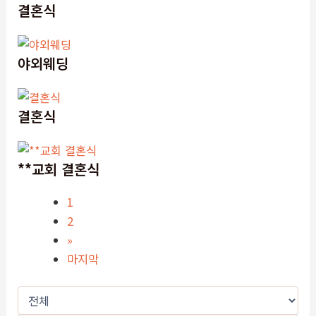
결혼식
야외웨딩
결혼식
**교회 결혼식
1
2
»
마지막