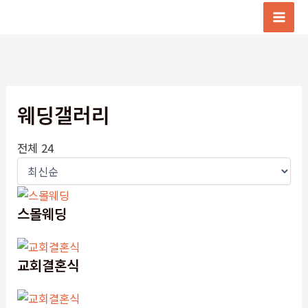
콘
텐
Mai
츠
Men
로
건
너
웨딩갤러리
뛰
기
전체 24
스몰웨딩
교회결혼식