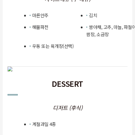
마른안주
김치
해물파전
쌈야채, 고추, 마늘, 파절이
쌈장, 소금장
우동 또는 육개장(선택)
DESSERT
디저트 (후식)
계절과일 4종