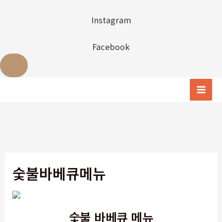
Instagram
Facebook
콘
텐
Mai
츠
Men
로
건
너
뛰
숯불바베큐메뉴
기
숯불 바베큐 메뉴