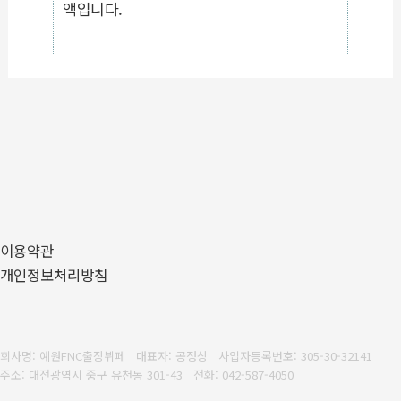
액입니다.
이용약관
개인정보처리방침
회사명: 예원FNC출장뷔페 대표자: 공정상
사업자등록번호: 305-30-32141
주소: 대전광역시 중구 유천동 301-43
전화: 042-587-4050
팩스: 042-587-4051
이메일: jskong76@naver.com