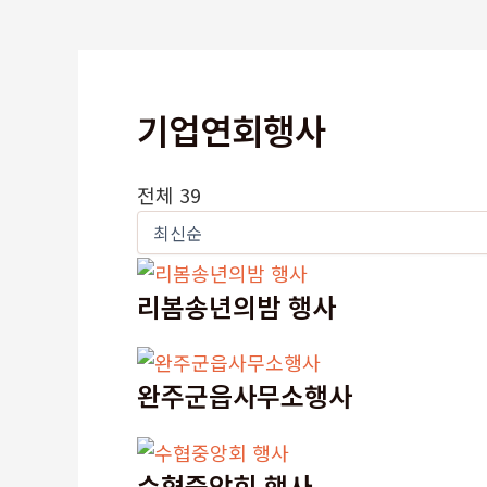
기업연회행사
전체 39
리봄송년의밤 행사
완주군읍사무소행사
수협중앙회 행사