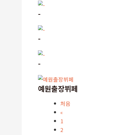
-
-
-
예원출장뷔페
처음
«
1
2