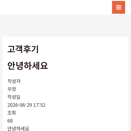
콘
텐
Mai
츠
Men
로
건
너
고객후기
뛰
기
안녕하세요
작성자
우정
작성일
2026-06-29 17:52
조회
68
안녕하세요